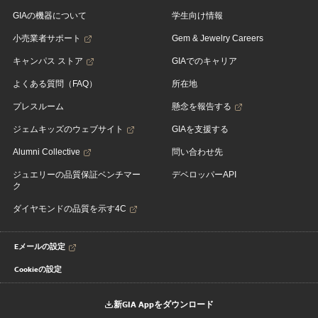
GIAの機器について
学生向け情報
小売業者サポート
Gem & Jewelry Careers
キャンパス ストア
GIAでのキャリア
よくある質問（FAQ）
所在地
プレスルーム
懸念を報告する
ジェムキッズのウェブサイト
GIAを支援する
Alumni Collective
問い合わせ先
ジュエリーの品質保証ベンチマー
デベロッパーAPI
ク
ダイヤモンドの品質を示す4C
Eメールの設定
Cookieの設定
新GIA Appをダウンロード