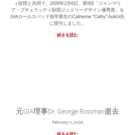
ィ財団と共同で、2026年2月6日、第9回「ジャンマリ
ア・ブチェラッティ財団ジュエリーデザイン優秀賞」を
GIAカールスバッド校卒業生のCatherine “Cathy” Aulick氏
に授与しました。
続きを読む
元GIA理事Dr. George Rossman逝去
February 11, 2026
続きを読む