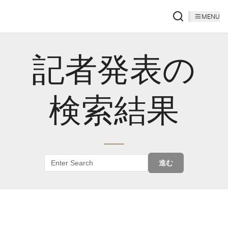
MENU
記者発表の
検索結果
進む