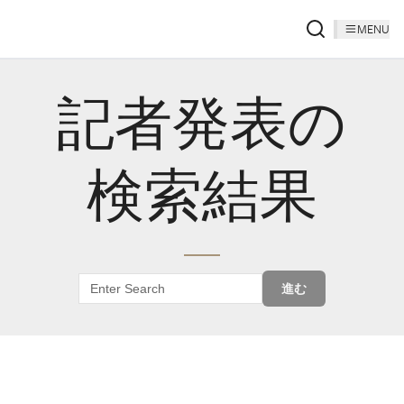
MENU
記者発表の
検索結果
進む