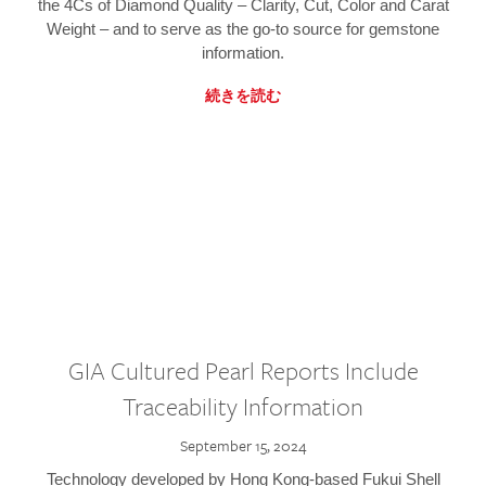
the 4Cs of Diamond Quality – Clarity, Cut, Color and Carat
Weight – and to serve as the go-to source for gemstone
information.
続きを読む
GIA Cultured Pearl Reports Include
Traceability Information
September 15, 2024
Technology developed by Hong Kong-based Fukui Shell