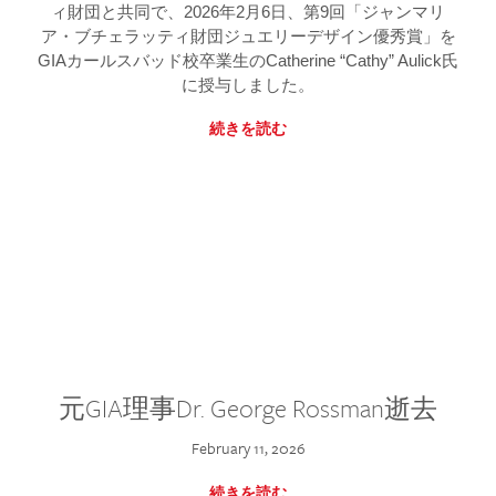
ィ財団と共同で、2026年2月6日、第9回「ジャンマリ
ア・ブチェラッティ財団ジュエリーデザイン優秀賞」を
GIAカールスバッド校卒業生のCatherine “Cathy” Aulick氏
に授与しました。
続きを読む
元GIA理事Dr. George Rossman逝去
February 11, 2026
続きを読む