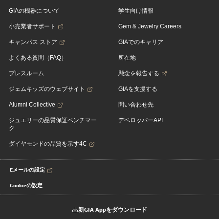
GIAの機器について
学生向け情報
小売業者サポート
Gem & Jewelry Careers
キャンパス ストア
GIAでのキャリア
よくある質問（FAQ）
所在地
プレスルーム
懸念を報告する
ジェムキッズのウェブサイト
GIAを支援する
Alumni Collective
問い合わせ先
ジュエリーの品質保証ベンチマー
デベロッパーAPI
ク
ダイヤモンドの品質を示す4C
Eメールの設定
Cookieの設定
新GIA Appをダウンロード