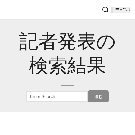
MENU
記者発表の
検索結果
進む