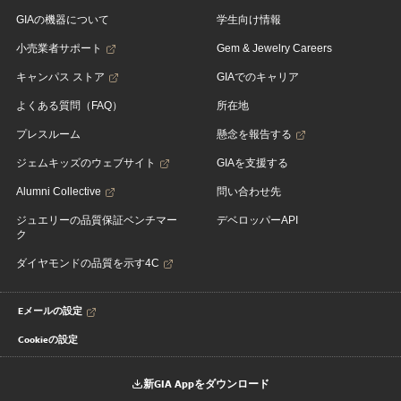
GIAの機器について
学生向け情報
小売業者サポート
Gem & Jewelry Careers
キャンパス ストア
GIAでのキャリア
よくある質問（FAQ）
所在地
プレスルーム
懸念を報告する
ジェムキッズのウェブサイト
GIAを支援する
Alumni Collective
問い合わせ先
ジュエリーの品質保証ベンチマー
デベロッパーAPI
ク
ダイヤモンドの品質を示す4C
Eメールの設定
Cookieの設定
新GIA Appをダウンロード