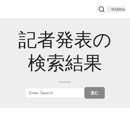
MENU
記者発表の
検索結果
進む