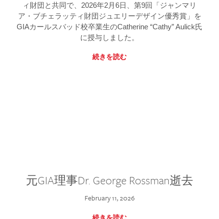
ィ財団と共同で、2026年2月6日、第9回「ジャンマリ
ア・ブチェラッティ財団ジュエリーデザイン優秀賞」を
GIAカールスバッド校卒業生のCatherine “Cathy” Aulick氏
に授与しました。
続きを読む
元GIA理事Dr. George Rossman逝去
February 11, 2026
続きを読む