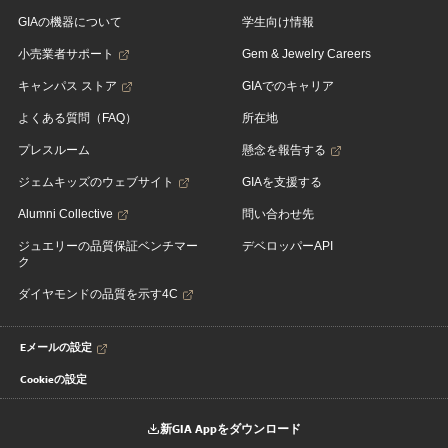
GIAの機器について
学生向け情報
小売業者サポート
Gem & Jewelry Careers
キャンパス ストア
GIAでのキャリア
よくある質問（FAQ）
所在地
プレスルーム
懸念を報告する
ジェムキッズのウェブサイト
GIAを支援する
Alumni Collective
問い合わせ先
ジュエリーの品質保証ベンチマー
デベロッパーAPI
ク
ダイヤモンドの品質を示す4C
Eメールの設定
Cookieの設定
新GIA Appをダウンロード