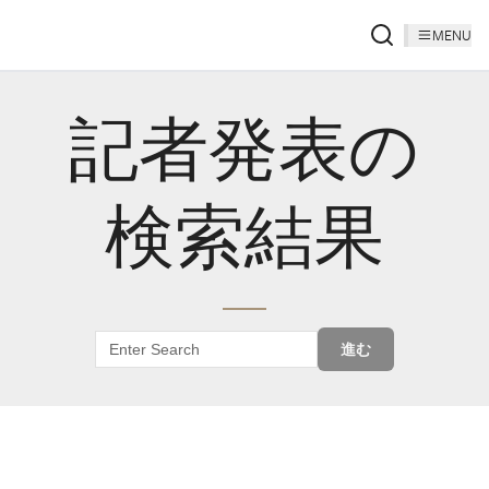
MENU
記者発表の
検索結果
進む