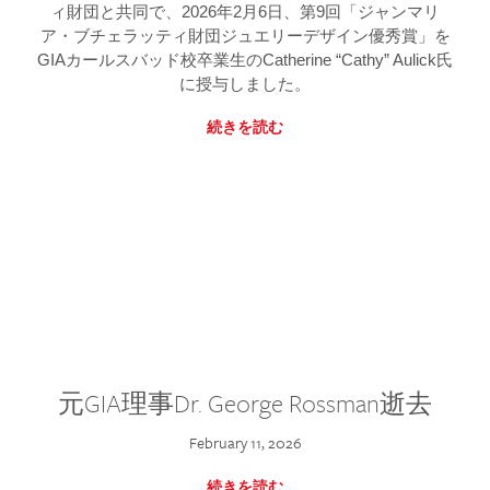
ィ財団と共同で、2026年2月6日、第9回「ジャンマリ
ア・ブチェラッティ財団ジュエリーデザイン優秀賞」を
GIAカールスバッド校卒業生のCatherine “Cathy” Aulick氏
に授与しました。
続きを読む
元GIA理事Dr. George Rossman逝去
February 11, 2026
続きを読む