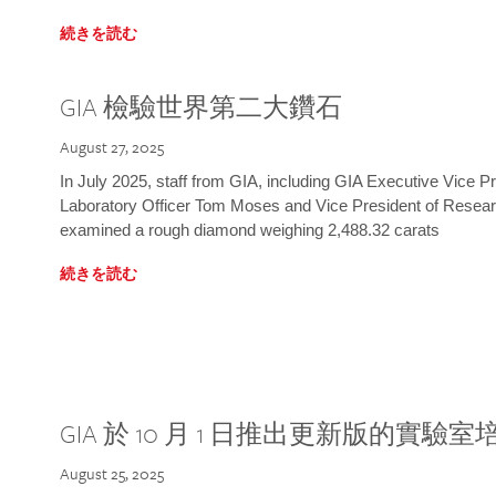
続きを読む
GIA 檢驗世界第二大鑽石
August 27, 2025
In July 2025, staff from GIA, including GIA Executive Vice 
Laboratory Officer Tom Moses and Vice President of Rese
examined a rough diamond weighing 2,488.32 carats
続きを読む
GIA 於 10 月 1 日推出更新版的實驗
August 25, 2025