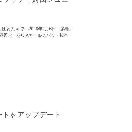
と共同で、2026年2月6日、第9回
秀賞」をGIAカールスバッド校卒
ートをアップデート