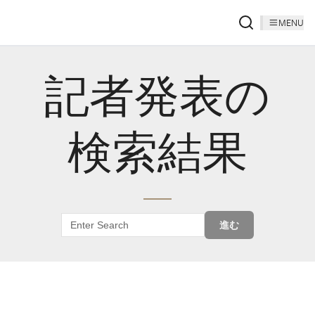
MENU
記者発表の
検索結果
進む