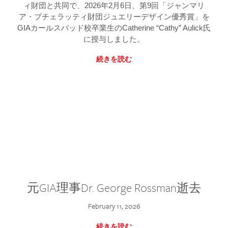
ィ財団と共同で、2026年2月6日、第9回「ジャンマリ
ア・ブチェラッティ財団ジュエリーデザイン優秀賞」を
GIAカールスバッド校卒業生のCatherine “Cathy” Aulick氏
に授与しました。
続きを読む
元GIA理事Dr. George Rossman逝去
February 11, 2026
続きを読む