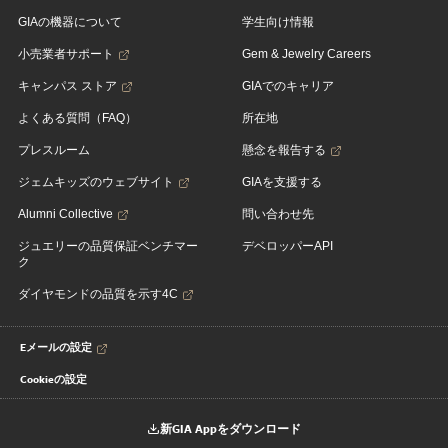
GIAの機器について
学生向け情報
小売業者サポート
Gem & Jewelry Careers
キャンパス ストア
GIAでのキャリア
よくある質問（FAQ）
所在地
プレスルーム
懸念を報告する
ジェムキッズのウェブサイト
GIAを支援する
Alumni Collective
問い合わせ先
ジュエリーの品質保証ベンチマー
デベロッパーAPI
ク
ダイヤモンドの品質を示す4C
Eメールの設定
Cookieの設定
新GIA Appをダウンロード