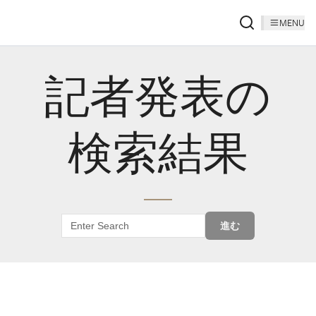
MENU
記者発表の
検索結果
進む