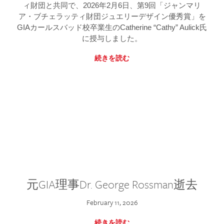
ィ財団と共同で、2026年2月6日、第9回「ジャンマリ
ア・ブチェラッティ財団ジュエリーデザイン優秀賞」を
GIAカールスバッド校卒業生のCatherine “Cathy” Aulick氏
に授与しました。
続きを読む
元GIA理事Dr. George Rossman逝去
February 11, 2026
続きを読む