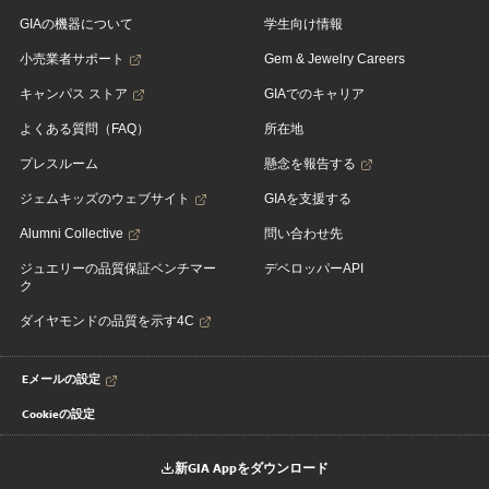
GIAの機器について
学生向け情報
小売業者サポート
Gem & Jewelry Careers
キャンパス ストア
GIAでのキャリア
よくある質問（FAQ）
所在地
プレスルーム
懸念を報告する
ジェムキッズのウェブサイト
GIAを支援する
Alumni Collective
問い合わせ先
ジュエリーの品質保証ベンチマー
デベロッパーAPI
ク
ダイヤモンドの品質を示す4C
Eメールの設定
Cookieの設定
新GIA Appをダウンロード