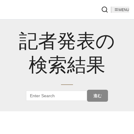
MENU
記者発表の
検索結果
進む