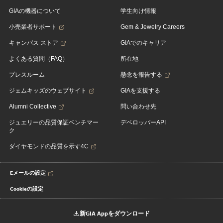
GIAの機器について
学生向け情報
小売業者サポート
Gem & Jewelry Careers
キャンパス ストア
GIAでのキャリア
よくある質問（FAQ）
所在地
プレスルーム
懸念を報告する
ジェムキッズのウェブサイト
GIAを支援する
Alumni Collective
問い合わせ先
ジュエリーの品質保証ベンチマー
デベロッパーAPI
ク
ダイヤモンドの品質を示す4C
Eメールの設定
Cookieの設定
新GIA Appをダウンロード