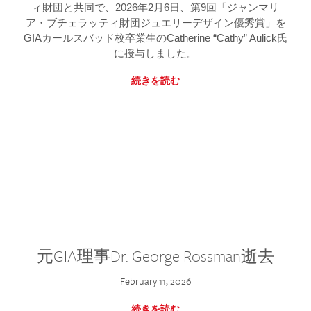
ィ財団と共同で、2026年2月6日、第9回「ジャンマリ
ア・ブチェラッティ財団ジュエリーデザイン優秀賞」を
GIAカールスバッド校卒業生のCatherine “Cathy” Aulick氏
に授与しました。
続きを読む
元GIA理事Dr. George Rossman逝去
February 11, 2026
続きを読む