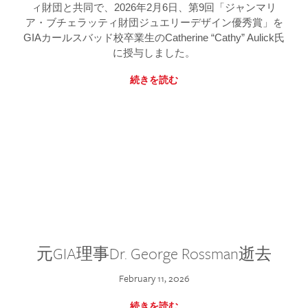
ィ財団と共同で、2026年2月6日、第9回「ジャンマリ
ア・ブチェラッティ財団ジュエリーデザイン優秀賞」を
GIAカールスバッド校卒業生のCatherine “Cathy” Aulick氏
に授与しました。
続きを読む
元GIA理事Dr. George Rossman逝去
February 11, 2026
続きを読む