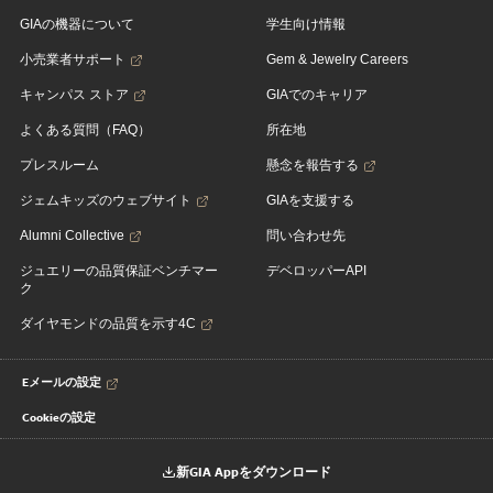
GIAの機器について
学生向け情報
小売業者サポート
Gem & Jewelry Careers
キャンパス ストア
GIAでのキャリア
よくある質問（FAQ）
所在地
プレスルーム
懸念を報告する
ジェムキッズのウェブサイト
GIAを支援する
Alumni Collective
問い合わせ先
ジュエリーの品質保証ベンチマー
デベロッパーAPI
ク
ダイヤモンドの品質を示す4C
Eメールの設定
Cookieの設定
新GIA Appをダウンロード