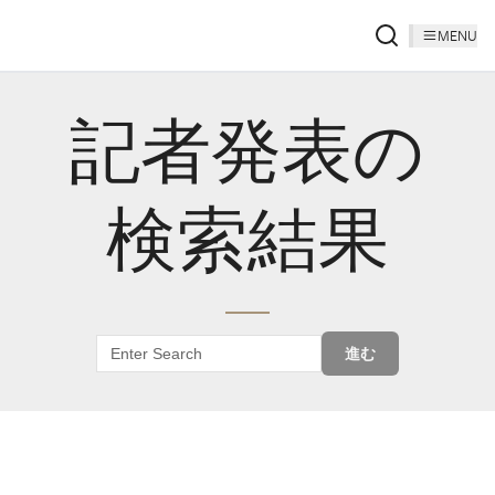
MENU
記者発表の
検索結果
進む