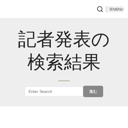
MENU
記者発表の
検索結果
進む