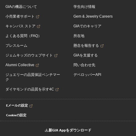
GIAの機器について
学生向け情報
小売業者サポート
Gem & Jewelry Careers
キャンパス ストア
GIAでのキャリア
よくある質問（FAQ）
所在地
プレスルーム
懸念を報告する
ジェムキッズのウェブサイト
GIAを支援する
Alumni Collective
問い合わせ先
ジュエリーの品質保証ベンチマー
デベロッパーAPI
ク
ダイヤモンドの品質を示す4C
Eメールの設定
Cookieの設定
新GIA Appをダウンロード