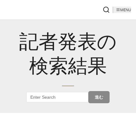
MENU
記者発表の
検索結果
進む