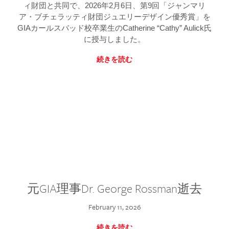
ィ財団と共同で、2026年2月6日、第9回「ジャンマリ
ア・ブチェラッティ財団ジュエリーデザイン優秀賞」を
GIAカールスバッド校卒業生のCatherine “Cathy” Aulick氏
に授与しました。
続きを読む
元GIA理事Dr. George Rossman逝去
February 11, 2026
続きを読む