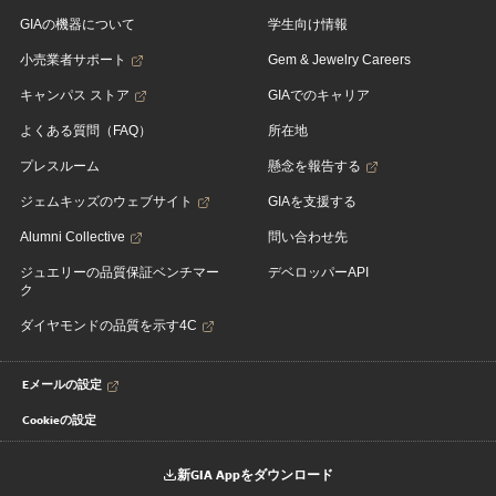
GIAの機器について
学生向け情報
小売業者サポート
Gem & Jewelry Careers
キャンパス ストア
GIAでのキャリア
よくある質問（FAQ）
所在地
プレスルーム
懸念を報告する
ジェムキッズのウェブサイト
GIAを支援する
Alumni Collective
問い合わせ先
ジュエリーの品質保証ベンチマー
デベロッパーAPI
ク
ダイヤモンドの品質を示す4C
Eメールの設定
Cookieの設定
新GIA Appをダウンロード