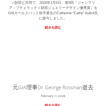
ィ財団と共同で、2026年2月6日、第9回「ジャンマリ
ア・ブチェラッティ財団ジュエリーデザイン優秀賞」を
GIAカールスバッド校卒業生のCatherine “Cathy” Aulick氏
に授与しました。
続きを読む
元GIA理事Dr. George Rossman逝去
February 11, 2026
続きを読む