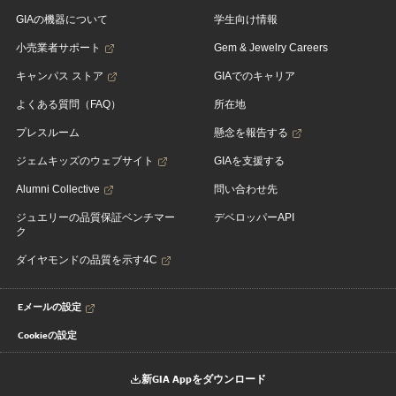
GIAの機器について
学生向け情報
小売業者サポート
Gem & Jewelry Careers
キャンパス ストア
GIAでのキャリア
よくある質問（FAQ）
所在地
プレスルーム
懸念を報告する
ジェムキッズのウェブサイト
GIAを支援する
Alumni Collective
問い合わせ先
ジュエリーの品質保証ベンチマー
デベロッパーAPI
ク
ダイヤモンドの品質を示す4C
Eメールの設定
Cookieの設定
新GIA Appをダウンロード