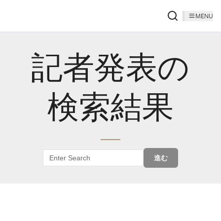
MENU
記者発表の
検索結果
進む