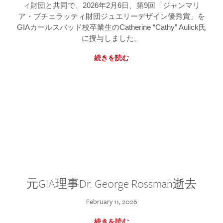
ィ財団と共同で、2026年2月6日、第9回「ジャンマリ
ア・ブチェラッティ財団ジュエリーデザイン優秀賞」を
GIAカールスバッド校卒業生のCatherine “Cathy” Aulick氏
に授与しました。
続きを読む
元GIA理事Dr. George Rossman逝去
February 11, 2026
続きを読む