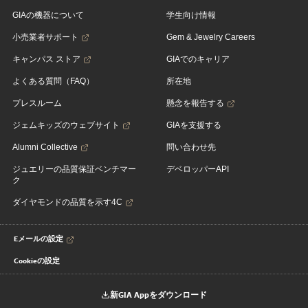
GIAの機器について
学生向け情報
小売業者サポート
Gem & Jewelry Careers
キャンパス ストア
GIAでのキャリア
よくある質問（FAQ）
所在地
プレスルーム
懸念を報告する
ジェムキッズのウェブサイト
GIAを支援する
Alumni Collective
問い合わせ先
ジュエリーの品質保証ベンチマー
デベロッパーAPI
ク
ダイヤモンドの品質を示す4C
Eメールの設定
Cookieの設定
新GIA Appをダウンロード