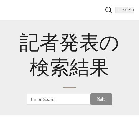
MENU
記者発表の
検索結果
進む