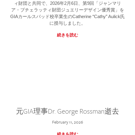
ィ財団と共同で、2026年2月6日、第9回「ジャンマリ
ア・ブチェラッティ財団ジュエリーデザイン優秀賞」を
GIAカールスバッド校卒業生のCatherine “Cathy” Aulick氏
に授与しました。
続きを読む
元GIA理事Dr. George Rossman逝去
February 11, 2026
続きを読む