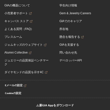
GIAの機器について
学生向け情報
小売業者サポート
Gem & Jewelry Careers
キャンパス ストア
GIAでのキャリア
よくある質問（FAQ）
所在地
プレスルーム
懸念を報告する
ジェムキッズのウェブサイト
GIAを支援する
Alumni Collective
問い合わせ先
ジュエリーの品質保証ベンチマー
デベロッパーAPI
ク
ダイヤモンドの品質を示す4C
Eメールの設定
Cookieの設定
新GIA Appをダウンロード