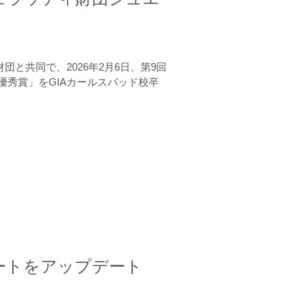
と共同で、2026年2月6日、第9回
秀賞」をGIAカールスバッド校卒
ートをアップデート