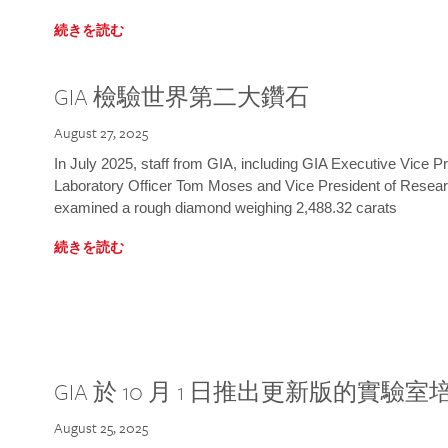
続きを読む
GIA 檢驗世界第二大鑽石
August 27, 2025
In July 2025, staff from GIA, including GIA Executive Vice 
Laboratory Officer Tom Moses and Vice President of Rese
examined a rough diamond weighing 2,488.32 carats
続きを読む
GIA 於 10 月 1 日推出更新版的實驗
August 25, 2025