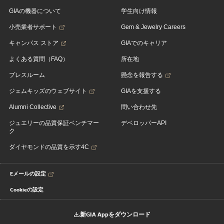
GIAの機器について
学生向け情報
小売業者サポート
Gem & Jewelry Careers
キャンパス ストア
GIAでのキャリア
よくある質問（FAQ）
所在地
プレスルーム
懸念を報告する
ジェムキッズのウェブサイト
GIAを支援する
Alumni Collective
問い合わせ先
ジュエリーの品質保証ベンチマー
デベロッパーAPI
ク
ダイヤモンドの品質を示す4C
Eメールの設定
Cookieの設定
新GIA Appをダウンロード