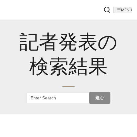
MENU
記者発表の
検索結果
進む