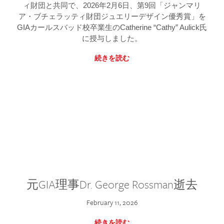
ィ財団と共同で、2026年2月6日、第9回「ジャンマリ
ア・ブチェラッティ財団ジュエリーデザイン優秀賞」を
GIAカールスバッド校卒業生のCatherine “Cathy” Aulick氏
に授与しました。
続きを読む
元GIA理事Dr. George Rossman逝去
February 11, 2026
続きを読む