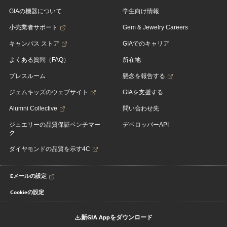
GIAの機器について
学生向け情報
小売業者サポート
Gem & Jewelry Careers
キャンパス ストア
GIAでのキャリア
よくある質問（FAQ）
所在地
プレスルーム
懸念を報告する
ジェムキッズのウェブサイト
GIAを支援する
Alumni Collective
問い合わせ先
ジュエリーの品質保証ベンチマー
デベロッパーAPI
ク
ダイヤモンドの品質を示す4C
Eメールの設定
Cookieの設定
新GIA Appをダウンロード