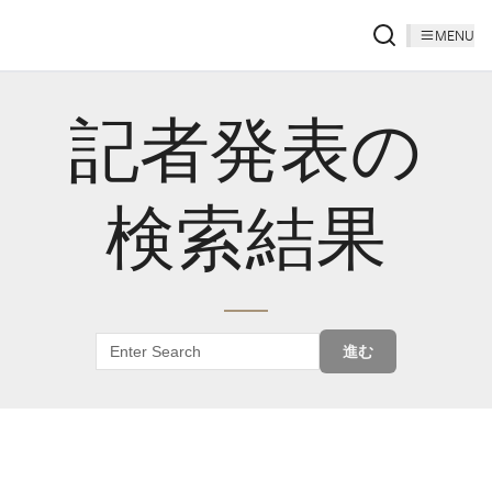
MENU
記者発表の
検索結果
進む