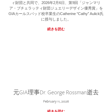
ィ財団と共同で、2026年2月6日、第9回「ジャンマリ
ア・ブチェラッティ財団ジュエリーデザイン優秀賞」を
GIAカールスバッド校卒業生のCatherine “Cathy” Aulick氏
に授与しました。
続きを読む
元GIA理事Dr. George Rossman逝去
February 11, 2026
続きを読む