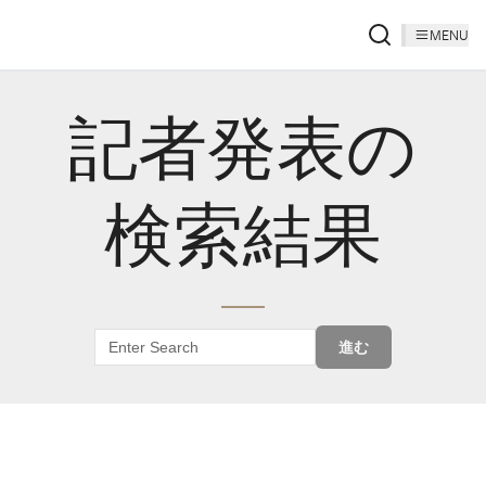
MENU
記者発表の
検索結果
進む