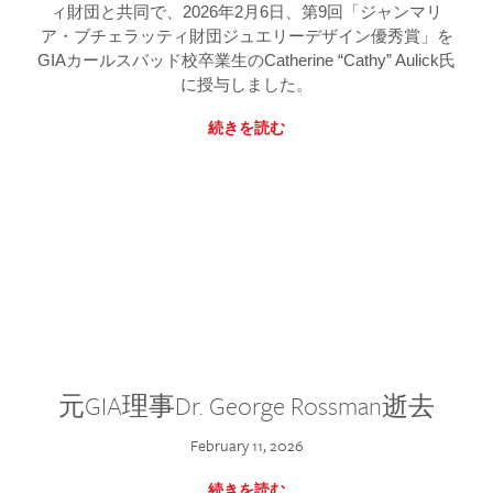
ィ財団と共同で、2026年2月6日、第9回「ジャンマリ
ア・ブチェラッティ財団ジュエリーデザイン優秀賞」を
GIAカールスバッド校卒業生のCatherine “Cathy” Aulick氏
に授与しました。
続きを読む
元GIA理事Dr. George Rossman逝去
February 11, 2026
続きを読む