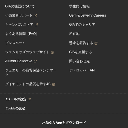
GIAの機器について
学生向け情報
小売業者サポート
Gem & Jewelry Careers
キャンパス ストア
GIAでのキャリア
よくある質問（FAQ）
所在地
プレスルーム
懸念を報告する
ジェムキッズのウェブサイト
GIAを支援する
Alumni Collective
問い合わせ先
ジュエリーの品質保証ベンチマー
デベロッパーAPI
ク
ダイヤモンドの品質を示す4C
Eメールの設定
Cookieの設定
新GIA Appをダウンロード