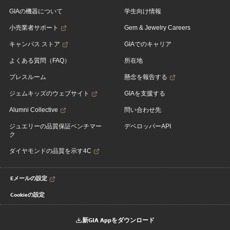
GIAの機器について
学生向け情報
小売業者サポート
Gem & Jewelry Careers
キャンパス ストア
GIAでのキャリア
よくある質問（FAQ）
所在地
プレスルーム
懸念を報告する
ジェムキッズのウェブサイト
GIAを支援する
Alumni Collective
問い合わせ先
ジュエリーの品質保証ベンチマー
デベロッパーAPI
ク
ダイヤモンドの品質を示す4C
Eメールの設定
Cookieの設定
新GIA Appをダウンロード