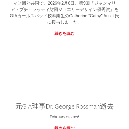
ィ財団と共同で、2026年2月6日、第9回「ジャンマリ
ア・ブチェラッティ財団ジュエリーデザイン優秀賞」を
GIAカールスバッド校卒業生のCatherine “Cathy” Aulick氏
に授与しました。
続きを読む
元GIA理事Dr. George Rossman逝去
February 11, 2026
続きを読む