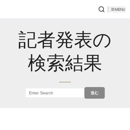
MENU
記者発表の
検索結果
進む