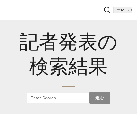
MENU
記者発表の
検索結果
進む