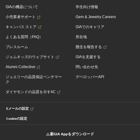
GIAの機器について
学生向け情報
小売業者サポート
Gem & Jewelry Careers
キャンパス ストア
GIAでのキャリア
よくある質問（FAQ）
所在地
プレスルーム
懸念を報告する
ジェムキッズのウェブサイト
GIAを支援する
Alumni Collective
問い合わせ先
ジュエリーの品質保証ベンチマー
デベロッパーAPI
ク
ダイヤモンドの品質を示す4C
Eメールの設定
Cookieの設定
新GIA Appをダウンロード