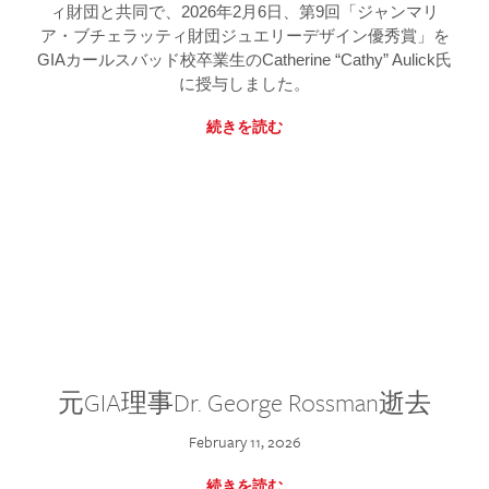
ィ財団と共同で、2026年2月6日、第9回「ジャンマリ
ア・ブチェラッティ財団ジュエリーデザイン優秀賞」を
GIAカールスバッド校卒業生のCatherine “Cathy” Aulick氏
に授与しました。
続きを読む
元GIA理事Dr. George Rossman逝去
February 11, 2026
続きを読む