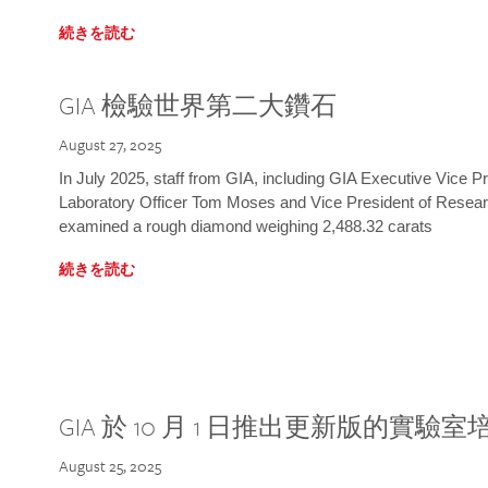
続きを読む
GIA 檢驗世界第二大鑽石
August 27, 2025
In July 2025, staff from GIA, including GIA Executive Vice 
Laboratory Officer Tom Moses and Vice President of Rese
examined a rough diamond weighing 2,488.32 carats
続きを読む
GIA 於 10 月 1 日推出更新版的實驗
August 25, 2025