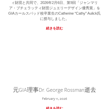
ィ財団と共同で、2026年2月6日、第9回「ジャンマリ
ア・ブチェラッティ財団ジュエリーデザイン優秀賞」を
GIAカールスバッド校卒業生のCatherine “Cathy” Aulick氏
に授与しました。
続きを読む
元GIA理事Dr. George Rossman逝去
February 11, 2026
続きを読む