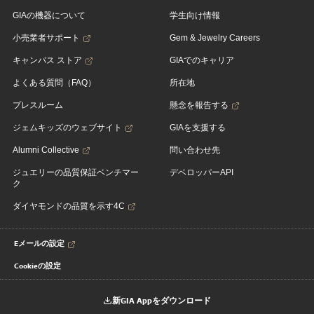
GIAの機器について
学生向け情報
小売業者サポート
Gem & Jewelry Careers
キャンパス ストア
GIAでのキャリア
よくある質問（FAQ）
所在地
プレスルーム
懸念を報告する
ジェムキッズのウェブサイト
GIAを支援する
Alumni Collective
問い合わせ先
ジュエリーの品質保証ベンチマー
デベロッパーAPI
ク
ダイヤモンドの品質を示す4C
Eメールの設定
Cookieの設定
新GIA Appをダウンロード