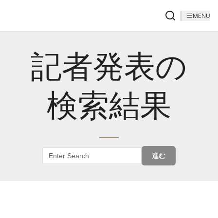
MENU
記者発表の
検索結果
進む