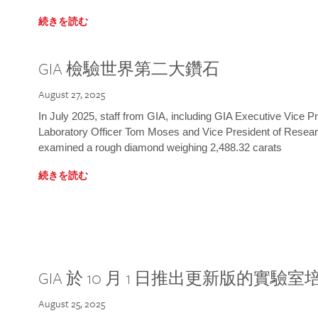
続きを読む
GIA 檢驗世界第二大鑽石
August 27, 2025
In July 2025, staff from GIA, including GIA Executive Vice 
Laboratory Officer Tom Moses and Vice President of Rese
examined a rough diamond weighing 2,488.32 carats
続きを読む
GIA 於 10 月 1 日推出更新版的實驗
August 25, 2025