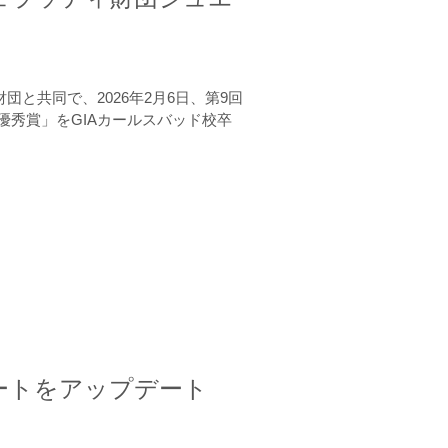
と共同で、2026年2月6日、第9回
秀賞」をGIAカールスバッド校卒
ートをアップデート