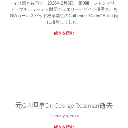
ィ財団と共同で、2026年2月6日、第9回「ジャンマリ
ア・ブチェラッティ財団ジュエリーデザイン優秀賞」を
GIAカールスバッド校卒業生のCatherine “Cathy” Aulick氏
に授与しました。
続きを読む
元GIA理事Dr. George Rossman逝去
February 11, 2026
続きを読む