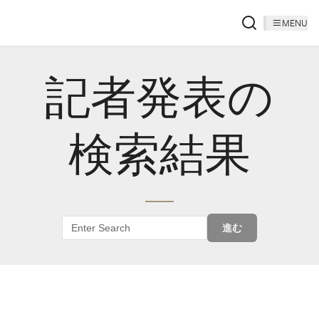
MENU
記者発表の
検索結果
進む