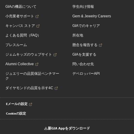
GIAの機器について
学生向け情報
小売業者サポート
Gem & Jewelry Careers
キャンパス ストア
GIAでのキャリア
よくある質問（FAQ）
所在地
プレスルーム
懸念を報告する
ジェムキッズのウェブサイト
GIAを支援する
Alumni Collective
問い合わせ先
ジュエリーの品質保証ベンチマー
デベロッパーAPI
ク
ダイヤモンドの品質を示す4C
Eメールの設定
Cookieの設定
新GIA Appをダウンロード