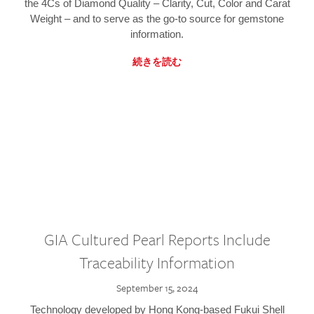
the 4Cs of Diamond Quality – Clarity, Cut, Color and Carat
Weight – and to serve as the go-to source for gemstone
information.
続きを読む
GIA Cultured Pearl Reports Include
Traceability Information
September 15, 2024
Technology developed by Hong Kong-based Fukui Shell