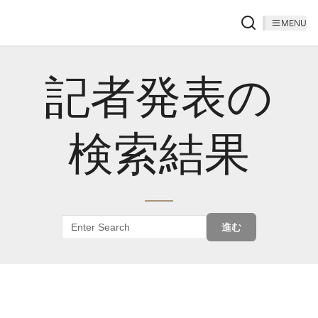
MENU
記者発表の
検索結果
進む