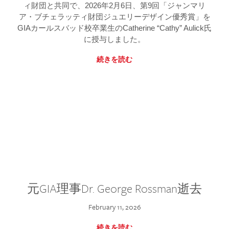
ィ財団と共同で、2026年2月6日、第9回「ジャンマリ
ア・ブチェラッティ財団ジュエリーデザイン優秀賞」を
GIAカールスバッド校卒業生のCatherine “Cathy” Aulick氏
に授与しました。
続きを読む
元GIA理事Dr. George Rossman逝去
February 11, 2026
続きを読む