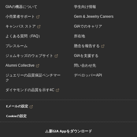
GIAの機器について
学生向け情報
小売業者サポート
Gem & Jewelry Careers
キャンパス ストア
GIAでのキャリア
よくある質問（FAQ）
所在地
プレスルーム
懸念を報告する
ジェムキッズのウェブサイト
GIAを支援する
Alumni Collective
問い合わせ先
ジュエリーの品質保証ベンチマー
デベロッパーAPI
ク
ダイヤモンドの品質を示す4C
Eメールの設定
Cookieの設定
新GIA Appをダウンロード