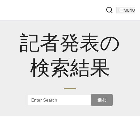
MENU
記者発表の
検索結果
進む