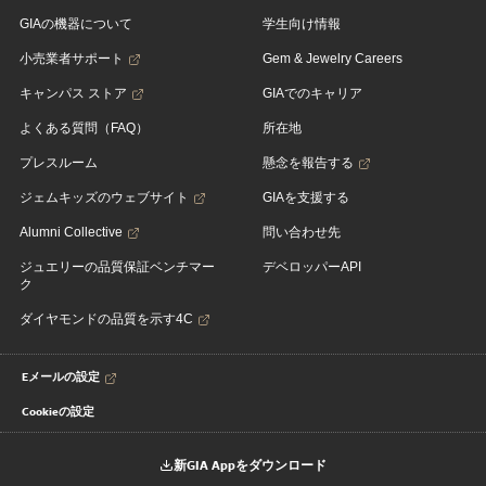
GIAの機器について
学生向け情報
小売業者サポート
Gem & Jewelry Careers
キャンパス ストア
GIAでのキャリア
よくある質問（FAQ）
所在地
プレスルーム
懸念を報告する
ジェムキッズのウェブサイト
GIAを支援する
Alumni Collective
問い合わせ先
ジュエリーの品質保証ベンチマー
デベロッパーAPI
ク
ダイヤモンドの品質を示す4C
Eメールの設定
Cookieの設定
新GIA Appをダウンロード