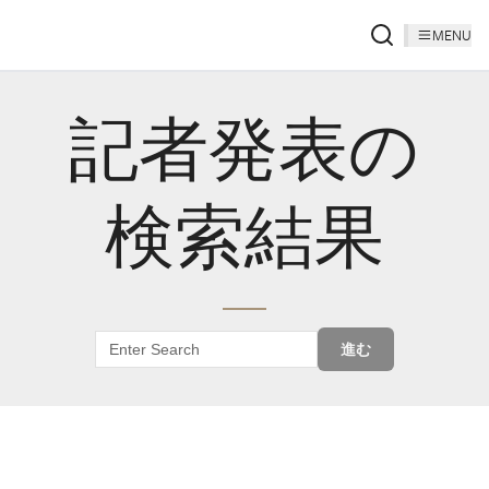
MENU
記者発表の
検索結果
進む