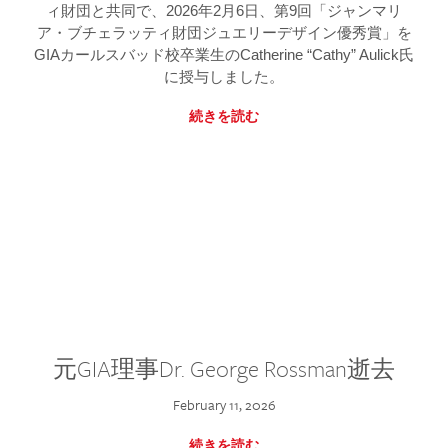
ィ財団と共同で、2026年2月6日、第9回「ジャンマリ
ア・ブチェラッティ財団ジュエリーデザイン優秀賞」を
GIAカールスバッド校卒業生のCatherine “Cathy” Aulick氏
に授与しました。
続きを読む
元GIA理事Dr. George Rossman逝去
February 11, 2026
続きを読む