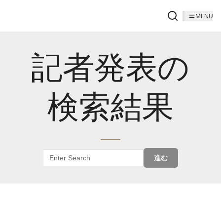
MENU
記者発表の
検索結果
進む