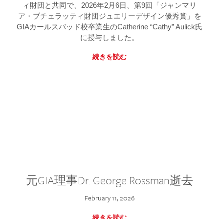
ィ財団と共同で、2026年2月6日、第9回「ジャンマリ
ア・ブチェラッティ財団ジュエリーデザイン優秀賞」を
GIAカールスバッド校卒業生のCatherine “Cathy” Aulick氏
に授与しました。
続きを読む
元GIA理事Dr. George Rossman逝去
February 11, 2026
続きを読む