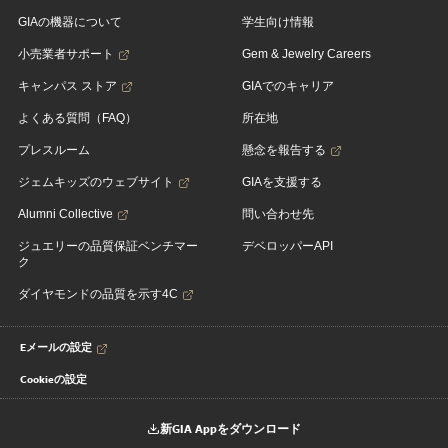
GIAの機器について
学生向け情報
小売業者サポート
Gem & Jewelry Careers
キャンパス ストア
GIAでのキャリア
よくある質問（FAQ）
所在地
プレスルーム
懸念を報告する
ジェムキッズのウェブサイト
GIAを支援する
Alumni Collective
問い合わせ先
ジュエリーの品質保証ベンチマー
デベロッパーAPI
ク
ダイヤモンドの品質を示す4C
Eメールの設定
Cookieの設定
新GIA Appをダウンロード