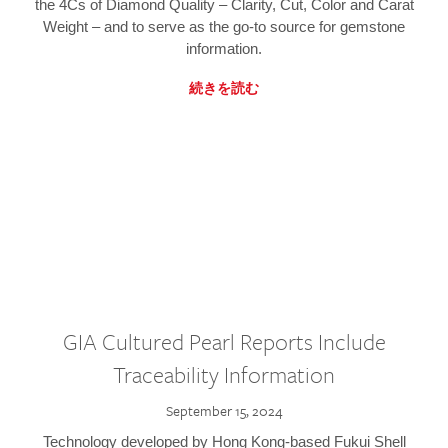
the 4Cs of Diamond Quality – Clarity, Cut, Color and Carat
Weight – and to serve as the go-to source for gemstone
information.
続きを読む
GIA Cultured Pearl Reports Include
Traceability Information
September 15, 2024
Technology developed by Hong Kong-based Fukui Shell