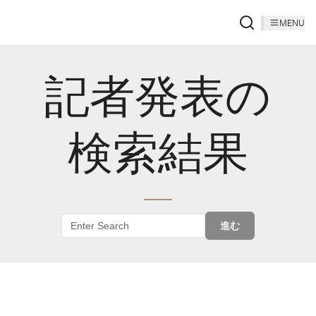
MENU
記者発表の
検索結果
進む