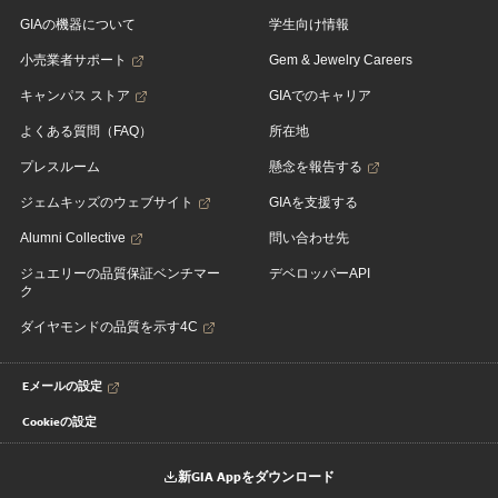
GIAの機器について
学生向け情報
小売業者サポート
Gem & Jewelry Careers
キャンパス ストア
GIAでのキャリア
よくある質問（FAQ）
所在地
プレスルーム
懸念を報告する
ジェムキッズのウェブサイト
GIAを支援する
Alumni Collective
問い合わせ先
ジュエリーの品質保証ベンチマー
デベロッパーAPI
ク
ダイヤモンドの品質を示す4C
Eメールの設定
Cookieの設定
新GIA Appをダウンロード