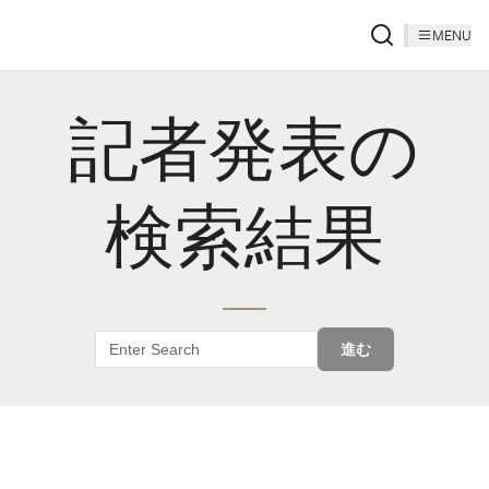
MENU
記者発表の
検索結果
進む