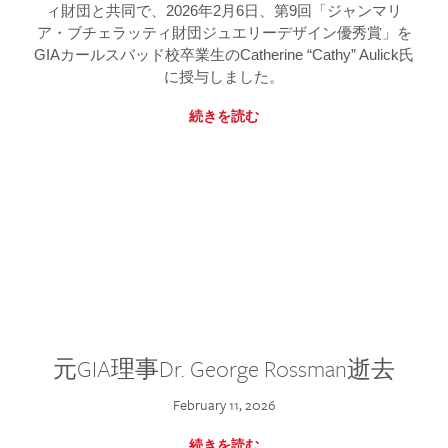
ィ財団と共同で、2026年2月6日、第9回「ジャンマリ
ア・ブチェラッティ財団ジュエリーデザイン優秀賞」を
GIAカールスバッド校卒業生のCatherine “Cathy” Aulick氏
に授与しました。
続きを読む
元GIA理事Dr. George Rossman逝去
February 11, 2026
続きを読む