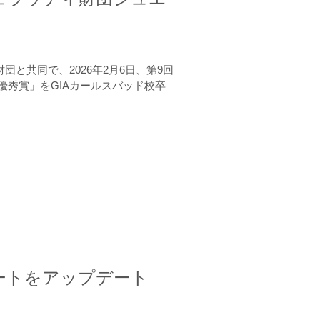
と共同で、2026年2月6日、第9回
秀賞」をGIAカールスバッド校卒
ートをアップデート