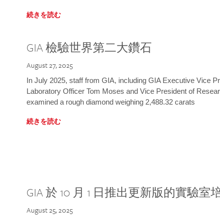
続きを読む
GIA 檢驗世界第二大鑽石
August 27, 2025
In July 2025, staff from GIA, including GIA Executive Vice 
Laboratory Officer Tom Moses and Vice President of Rese
examined a rough diamond weighing 2,488.32 carats
続きを読む
GIA 於 10 月 1 日推出更新版的實驗
August 25, 2025