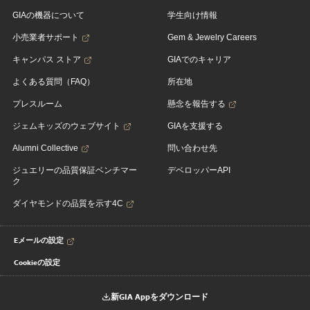
GIAの機器について
学生向け情報
小売業者サポート
Gem & Jewelry Careers
キャンパス ストア
GIAでのキャリア
よくある質問（FAQ）
所在地
プレスルーム
懸念を報告する
ジェムキッズのウェブサイト
GIAを支援する
Alumni Collective
問い合わせ先
ジュエリーの品質保証ベンチマー
デベロッパーAPI
ク
ダイヤモンドの品質を示す4C
Eメールの設定
Cookieの設定
新GIA Appをダウンロード