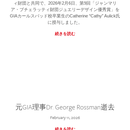
ィ財団と共同で、2026年2月6日、第9回「ジャンマリ
ア・ブチェラッティ財団ジュエリーデザイン優秀賞」を
GIAカールスバッド校卒業生のCatherine “Cathy” Aulick氏
に授与しました。
続きを読む
元GIA理事Dr. George Rossman逝去
February 11, 2026
続きを読む