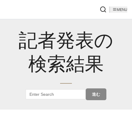
MENU
記者発表の
検索結果
進む