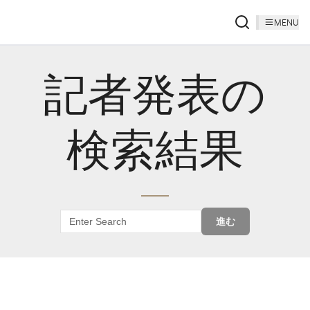
MENU
記者発表の
検索結果
進む