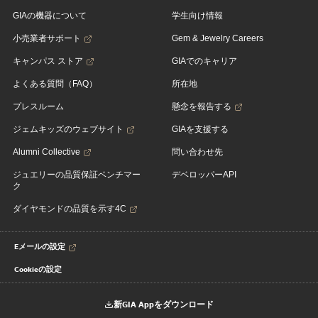
GIAの機器について
学生向け情報
小売業者サポート
Gem & Jewelry Careers
キャンパス ストア
GIAでのキャリア
よくある質問（FAQ）
所在地
プレスルーム
懸念を報告する
ジェムキッズのウェブサイト
GIAを支援する
Alumni Collective
問い合わせ先
ジュエリーの品質保証ベンチマー
デベロッパーAPI
ク
ダイヤモンドの品質を示す4C
Eメールの設定
Cookieの設定
新GIA Appをダウンロード