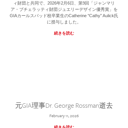
ィ財団と共同で、2026年2月6日、第9回「ジャンマリ
ア・ブチェラッティ財団ジュエリーデザイン優秀賞」を
GIAカールスバッド校卒業生のCatherine “Cathy” Aulick氏
に授与しました。
続きを読む
元GIA理事Dr. George Rossman逝去
February 11, 2026
続きを読む