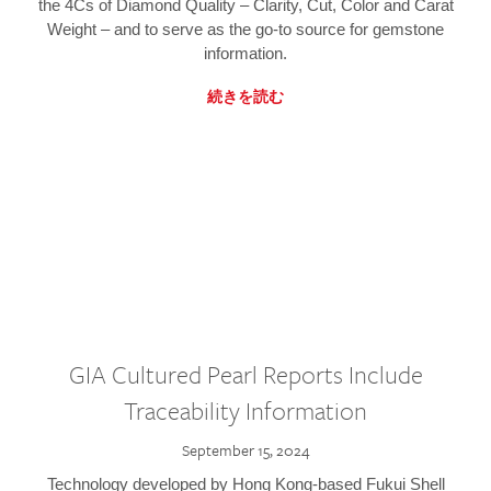
the 4Cs of Diamond Quality – Clarity, Cut, Color and Carat
Weight – and to serve as the go-to source for gemstone
information.
続きを読む
GIA Cultured Pearl Reports Include
Traceability Information
September 15, 2024
Technology developed by Hong Kong-based Fukui Shell