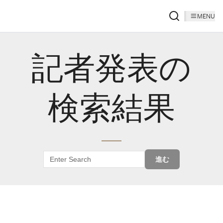
MENU
記者発表の
検索結果
進む