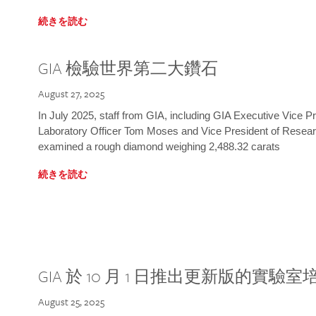
続きを読む
GIA 檢驗世界第二大鑽石
August 27, 2025
In July 2025, staff from GIA, including GIA Executive Vice 
Laboratory Officer Tom Moses and Vice President of Rese
examined a rough diamond weighing 2,488.32 carats
続きを読む
GIA 於 10 月 1 日推出更新版的實驗
August 25, 2025