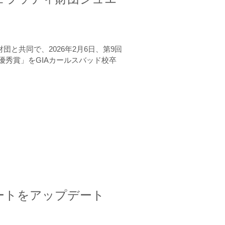
と共同で、2026年2月6日、第9回
秀賞」をGIAカールスバッド校卒
ートをアップデート