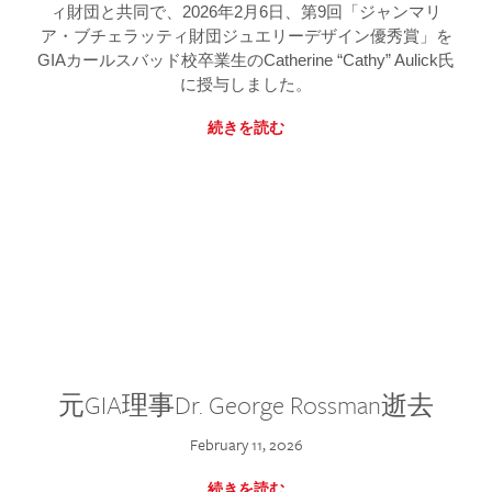
ィ財団と共同で、2026年2月6日、第9回「ジャンマリ
ア・ブチェラッティ財団ジュエリーデザイン優秀賞」を
GIAカールスバッド校卒業生のCatherine “Cathy” Aulick氏
に授与しました。
続きを読む
元GIA理事Dr. George Rossman逝去
February 11, 2026
続きを読む