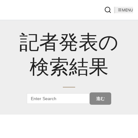
MENU
記者発表の
検索結果
進む