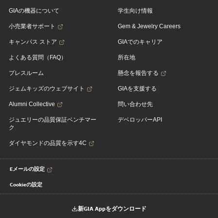
GIAの機器について
学生向け情報
小売業者サポート
Gem & Jewelry Careers
キャンパス ストア
GIAでのキャリア
よくある質問（FAQ）
所在地
プレスルーム
懸念を報告する
ジェムキッズのウェブサイト
GIAを支援する
Alumni Collective
問い合わせ先
ジュエリーの品質保証ベンチマー
デベロッパーAPI
ク
ダイヤモンドの品質を示す4C
Eメールの設定
Cookieの設定
新GIA Appをダウンロード