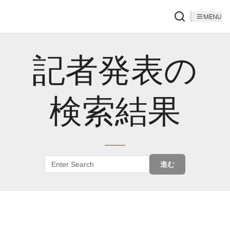
MENU
記者発表の
検索結果
進む