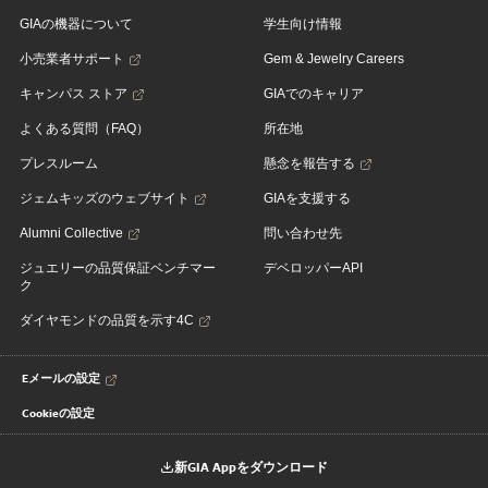
GIAの機器について
学生向け情報
小売業者サポート
Gem & Jewelry Careers
キャンパス ストア
GIAでのキャリア
よくある質問（FAQ）
所在地
プレスルーム
懸念を報告する
ジェムキッズのウェブサイト
GIAを支援する
Alumni Collective
問い合わせ先
ジュエリーの品質保証ベンチマー
デベロッパーAPI
ク
ダイヤモンドの品質を示す4C
Eメールの設定
Cookieの設定
新GIA Appをダウンロード