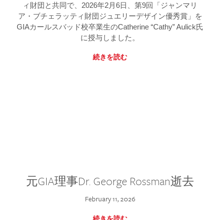
ィ財団と共同で、2026年2月6日、第9回「ジャンマリ
ア・ブチェラッティ財団ジュエリーデザイン優秀賞」を
GIAカールスバッド校卒業生のCatherine “Cathy” Aulick氏
に授与しました。
続きを読む
元GIA理事Dr. George Rossman逝去
February 11, 2026
続きを読む