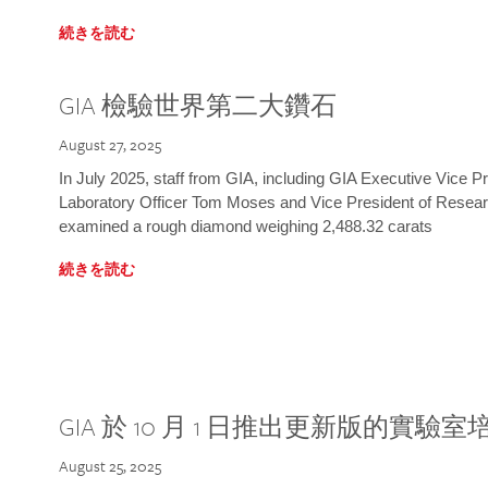
続きを読む
GIA 檢驗世界第二大鑽石
August 27, 2025
In July 2025, staff from GIA, including GIA Executive Vice 
Laboratory Officer Tom Moses and Vice President of Rese
examined a rough diamond weighing 2,488.32 carats
続きを読む
GIA 於 10 月 1 日推出更新版的實驗
August 25, 2025