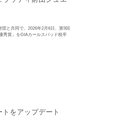
と共同で、2026年2月6日、第9回
秀賞」をGIAカールスバッド校卒
ートをアップデート