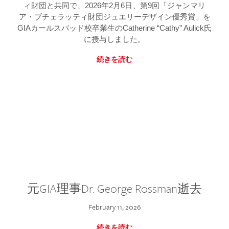
ィ財団と共同で、2026年2月6日、第9回「ジャンマリ
ア・ブチェラッティ財団ジュエリーデザイン優秀賞」を
GIAカールスバッド校卒業生のCatherine “Cathy” Aulick氏
に授与しました。
続きを読む
元GIA理事Dr. George Rossman逝去
February 11, 2026
続きを読む