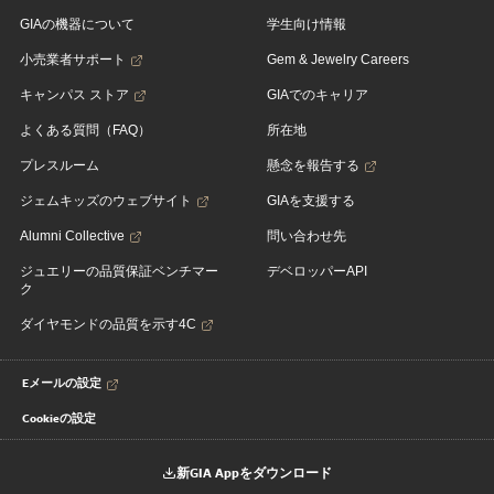
GIAの機器について
学生向け情報
小売業者サポート
Gem & Jewelry Careers
キャンパス ストア
GIAでのキャリア
よくある質問（FAQ）
所在地
プレスルーム
懸念を報告する
ジェムキッズのウェブサイト
GIAを支援する
Alumni Collective
問い合わせ先
ジュエリーの品質保証ベンチマー
デベロッパーAPI
ク
ダイヤモンドの品質を示す4C
Eメールの設定
Cookieの設定
新GIA Appをダウンロード