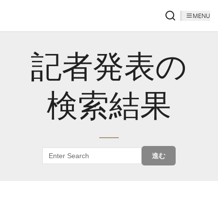
MENU
記者発表の
検索結果
進む