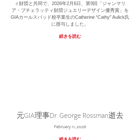
ィ財団と共同で、2026年2月6日、第9回「ジャンマリ
ア・ブチェラッティ財団ジュエリーデザイン優秀賞」を
GIAカールスバッド校卒業生のCatherine “Cathy” Aulick氏
に授与しました。
続きを読む
元GIA理事Dr. George Rossman逝去
February 11, 2026
続きを読む