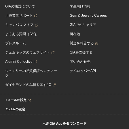
GIAの機器について
学生向け情報
小売業者サポート
Gem & Jewelry Careers
キャンパス ストア
GIAでのキャリア
よくある質問（FAQ）
所在地
プレスルーム
懸念を報告する
ジェムキッズのウェブサイト
GIAを支援する
Alumni Collective
問い合わせ先
ジュエリーの品質保証ベンチマー
デベロッパーAPI
ク
ダイヤモンドの品質を示す4C
Eメールの設定
Cookieの設定
新GIA Appをダウンロード