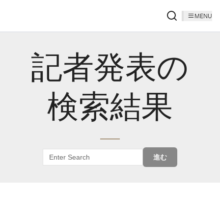
MENU
記者発表の
検索結果
進む