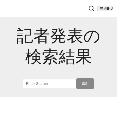
MENU
記者発表の
検索結果
進む