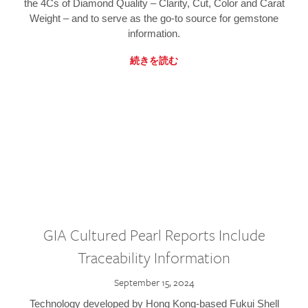
the 4Cs of Diamond Quality – Clarity, Cut, Color and Carat
Weight – and to serve as the go-to source for gemstone
information.
続きを読む
GIA Cultured Pearl Reports Include
Traceability Information
September 15, 2024
Technology developed by Hong Kong-based Fukui Shell