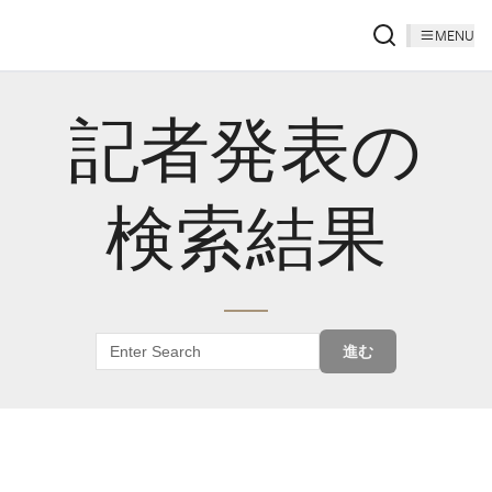
MENU
記者発表の
検索結果
進む