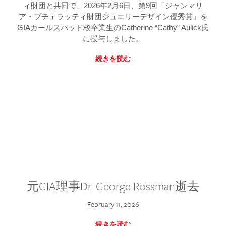
ィ財団と共同で、2026年2月6日、第9回「ジャンマリ
ア・ブチェラッティ財団ジュエリーデザイン優秀賞」を
GIAカールスバッド校卒業生のCatherine “Cathy” Aulick氏
に授与しました。
続きを読む
元GIA理事Dr. George Rossman逝去
February 11, 2026
続きを読む