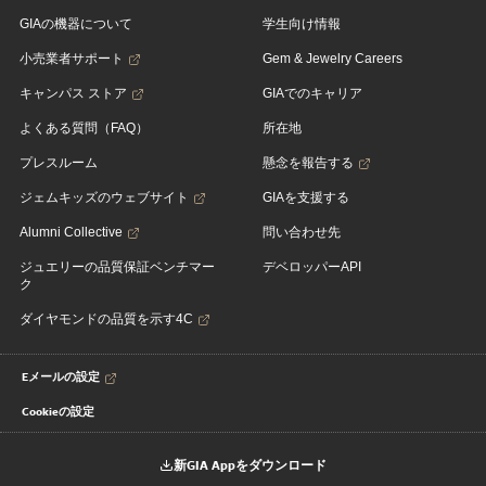
GIAの機器について
学生向け情報
小売業者サポート
Gem & Jewelry Careers
キャンパス ストア
GIAでのキャリア
よくある質問（FAQ）
所在地
プレスルーム
懸念を報告する
ジェムキッズのウェブサイト
GIAを支援する
Alumni Collective
問い合わせ先
ジュエリーの品質保証ベンチマー
デベロッパーAPI
ク
ダイヤモンドの品質を示す4C
Eメールの設定
Cookieの設定
新GIA Appをダウンロード