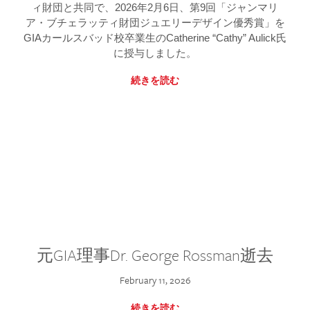
ィ財団と共同で、2026年2月6日、第9回「ジャンマリ
ア・ブチェラッティ財団ジュエリーデザイン優秀賞」を
GIAカールスバッド校卒業生のCatherine “Cathy” Aulick氏
に授与しました。
続きを読む
元GIA理事Dr. George Rossman逝去
February 11, 2026
続きを読む