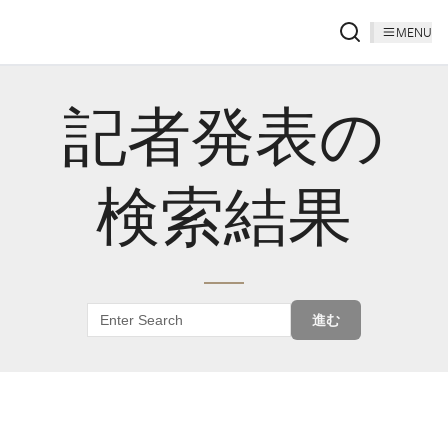
MENU
記者発表の
検索結果
進む