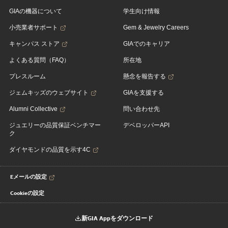
GIAの機器について
学生向け情報
小売業者サポート
Gem & Jewelry Careers
キャンパス ストア
GIAでのキャリア
よくある質問（FAQ）
所在地
プレスルーム
懸念を報告する
ジェムキッズのウェブサイト
GIAを支援する
Alumni Collective
問い合わせ先
ジュエリーの品質保証ベンチマー
デベロッパーAPI
ク
ダイヤモンドの品質を示す4C
Eメールの設定
Cookieの設定
新GIA Appをダウンロード