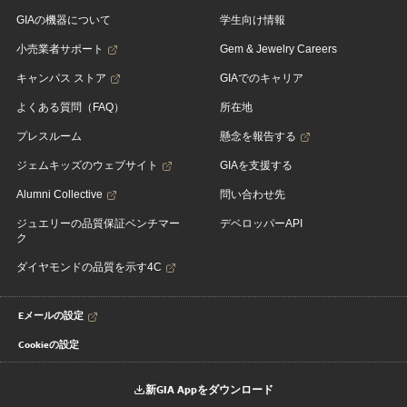
GIAの機器について
学生向け情報
小売業者サポート
Gem & Jewelry Careers
キャンパス ストア
GIAでのキャリア
よくある質問（FAQ）
所在地
プレスルーム
懸念を報告する
ジェムキッズのウェブサイト
GIAを支援する
Alumni Collective
問い合わせ先
ジュエリーの品質保証ベンチマー
デベロッパーAPI
ク
ダイヤモンドの品質を示す4C
Eメールの設定
Cookieの設定
新GIA Appをダウンロード