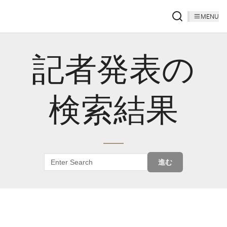
MENU
記者発表の
検索結果
進む