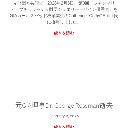
ィ財団と共同で、2026年2月6日、第9回「ジャンマリ
ア・ブチェラッティ財団ジュエリーデザイン優秀賞」を
GIAカールスバッド校卒業生のCatherine “Cathy” Aulick氏
に授与しました。
続きを読む
元GIA理事Dr. George Rossman逝去
February 11, 2026
続きを読む