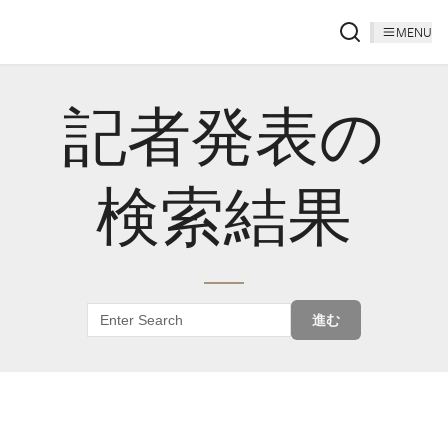
MENU
記者発表の
検索結果
進む