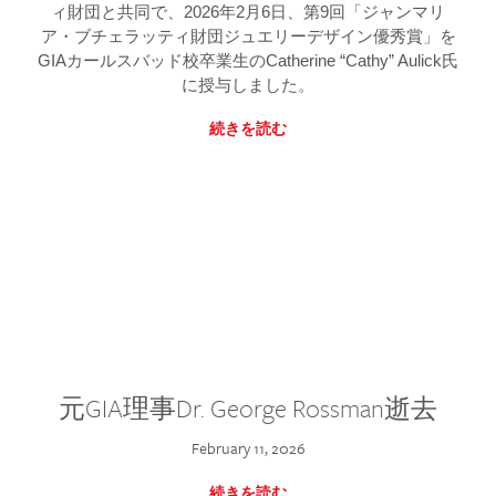
ィ財団と共同で、2026年2月6日、第9回「ジャンマリ
ア・ブチェラッティ財団ジュエリーデザイン優秀賞」を
GIAカールスバッド校卒業生のCatherine “Cathy” Aulick氏
に授与しました。
続きを読む
元GIA理事Dr. George Rossman逝去
February 11, 2026
続きを読む