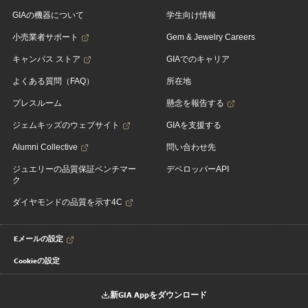
GIAの機器について
学生向け情報
小売業者サポート
Gem & Jewelry Careers
キャンパス ストア
GIAでのキャリア
よくある質問（FAQ）
所在地
プレスルーム
懸念を報告する
ジェムキッズのウェブサイト
GIAを支援する
Alumni Collective
問い合わせ先
ジュエリーの品質保証ベンチマー
デベロッパーAPI
ク
ダイヤモンドの品質を示す4C
Eメールの設定
Cookieの設定
新GIA Appをダウンロード