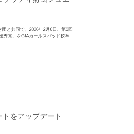
と共同で、2026年2月6日、第9回
秀賞」をGIAカールスバッド校卒
ートをアップデート