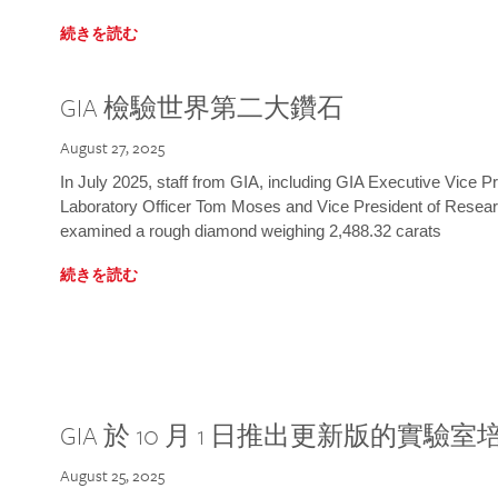
続きを読む
GIA 檢驗世界第二大鑽石
August 27, 2025
In July 2025, staff from GIA, including GIA Executive Vice 
Laboratory Officer Tom Moses and Vice President of Rese
examined a rough diamond weighing 2,488.32 carats
続きを読む
GIA 於 10 月 1 日推出更新版的實驗
August 25, 2025