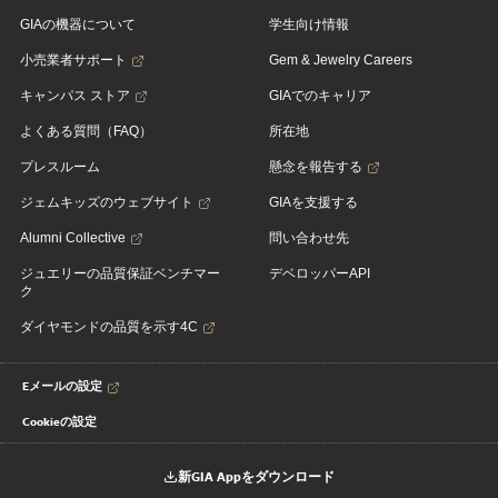
GIAの機器について
学生向け情報
小売業者サポート
Gem & Jewelry Careers
キャンパス ストア
GIAでのキャリア
よくある質問（FAQ）
所在地
プレスルーム
懸念を報告する
ジェムキッズのウェブサイト
GIAを支援する
Alumni Collective
問い合わせ先
ジュエリーの品質保証ベンチマー
デベロッパーAPI
ク
ダイヤモンドの品質を示す4C
Eメールの設定
Cookieの設定
新GIA Appをダウンロード