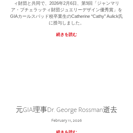
ィ財団と共同で、2026年2月6日、第9回「ジャンマリ
ア・ブチェラッティ財団ジュエリーデザイン優秀賞」を
GIAカールスバッド校卒業生のCatherine “Cathy” Aulick氏
に授与しました。
続きを読む
元GIA理事Dr. George Rossman逝去
February 11, 2026
続きを読む