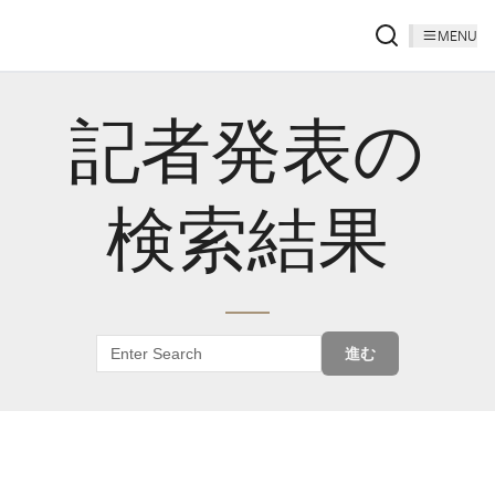
MENU
記者発表の
検索結果
進む