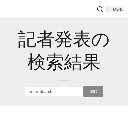
MENU
記者発表の
検索結果
進む