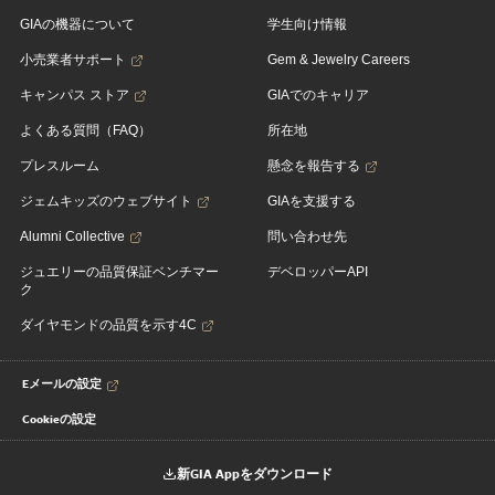
GIAの機器について
学生向け情報
小売業者サポート
Gem & Jewelry Careers
キャンパス ストア
GIAでのキャリア
よくある質問（FAQ）
所在地
プレスルーム
懸念を報告する
ジェムキッズのウェブサイト
GIAを支援する
Alumni Collective
問い合わせ先
ジュエリーの品質保証ベンチマー
デベロッパーAPI
ク
ダイヤモンドの品質を示す4C
Eメールの設定
Cookieの設定
新GIA Appをダウンロード