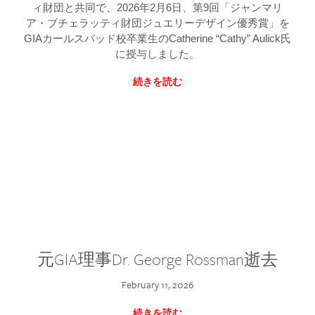
ィ財団と共同で、2026年2月6日、第9回「ジャンマリ
ア・ブチェラッティ財団ジュエリーデザイン優秀賞」を
GIAカールスバッド校卒業生のCatherine “Cathy” Aulick氏
に授与しました。
続きを読む
元GIA理事Dr. George Rossman逝去
February 11, 2026
続きを読む