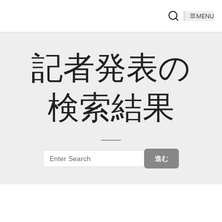
MENU
記者発表の
検索結果
進む