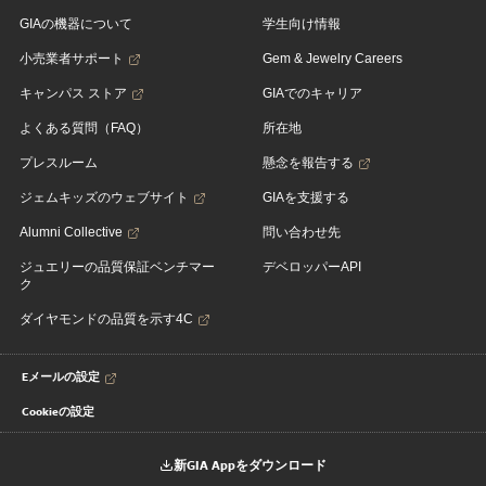
GIAの機器について
学生向け情報
小売業者サポート
Gem & Jewelry Careers
キャンパス ストア
GIAでのキャリア
よくある質問（FAQ）
所在地
プレスルーム
懸念を報告する
ジェムキッズのウェブサイト
GIAを支援する
Alumni Collective
問い合わせ先
ジュエリーの品質保証ベンチマー
デベロッパーAPI
ク
ダイヤモンドの品質を示す4C
Eメールの設定
Cookieの設定
新GIA Appをダウンロード