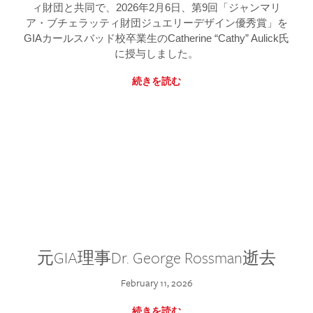
ィ財団と共同で、2026年2月6日、第9回「ジャンマリ
ア・ブチェラッティ財団ジュエリーデザイン優秀賞」を
GIAカールスバッド校卒業生のCatherine “Cathy” Aulick氏
に授与しました。
続きを読む
元GIA理事Dr. George Rossman逝去
February 11, 2026
続きを読む